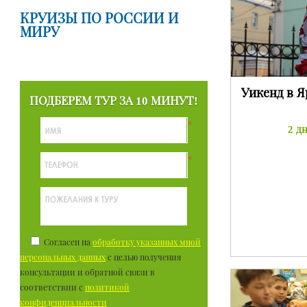
КРУИЗЫ ПО РОССИИ И
МИРУ
Уикенд в Я
ПОДБЕРЕМ ТУР ЗА 10 МИНУТ!
*
2 дн
*
Согласен на
обработку указанных мной
персональных данных
с целью получения
консультации и обратной связи в
соответствии с
политикой
конфиденциальности