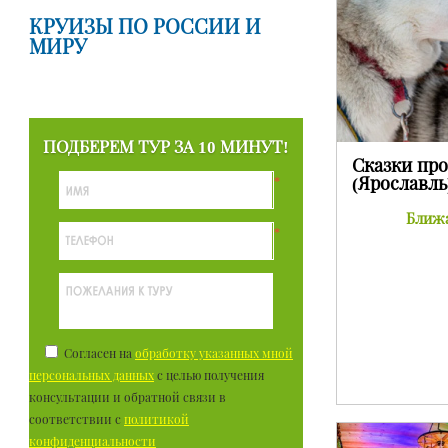
КРУИЗЫ ПО РОССИИ И
МИРУ
ПОДБЕРЕМ ТУР ЗА 10 МИНУТ!
Сказки про
(Ярославль
*
Ближа
*
Согласен на
обработку указанных мной
персональных данных
с целью получения
консультации и обратной связи в
соответствии с
политикой
конфиденциальности