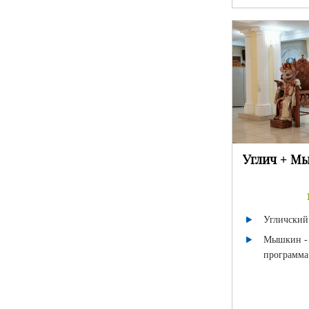
Углич + М
Угличский
Мышкин - 
программа