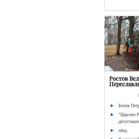
Ростов Вел
Переславл
Ботик Пет
"Царство 
дегустаци
обед