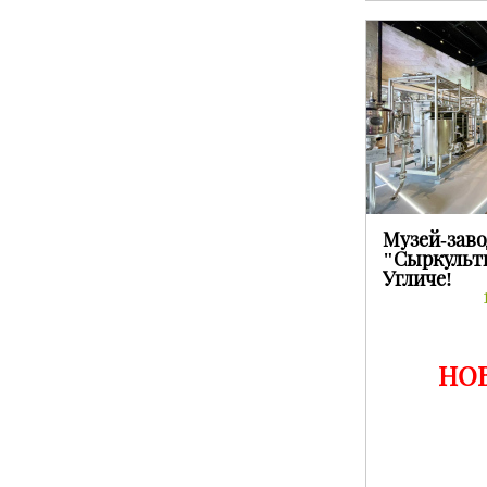
Музей-заво
"Сыркульт
Угличе!
НО