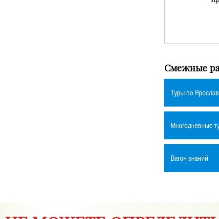
Смежные ра
Туры по Яросла
Многодневные т
Вагон знаний