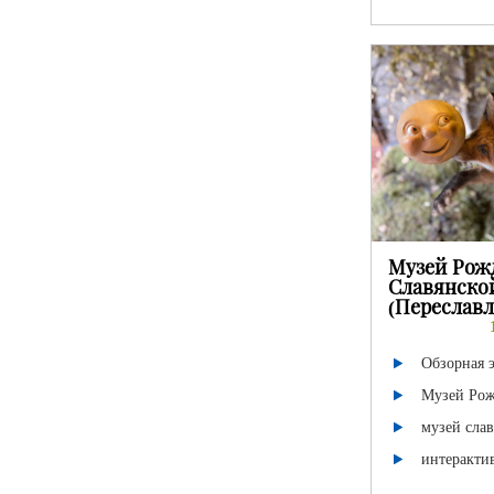
Музей Рож
Славянско
(Переславл
Обзорная 
Музей Рож
музей сла
интеракти