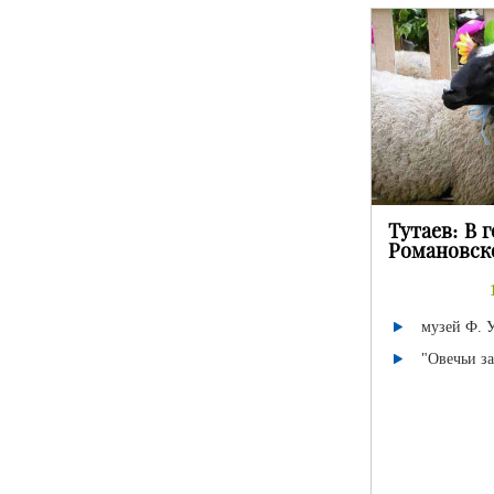
Тутаев: В г
Романовск
музей Ф. 
"Овечьи з