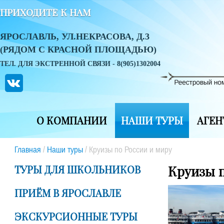
ПРИХОДИТЕ К НАМ
ЯРОСЛАВЛЬ, УЛ.НЕКРАСОВА, Д.3
(РЯДОМ С КРАСНОЙ ПЛОЩАДЬЮ)
ТЕЛ. ДЛЯ ЭКСТРЕННОЙ СВЯЗИ - 8(905)1302004
О КОМПАНИИ
НАШИ ТУРЫ
АГЕН
Главная
/
Наши туры
/
Круизы по России и миру
ТУРЫ ДЛЯ ШКОЛЬНИКОВ
Круизы п
ПРИЁМ В ЯРОСЛАВЛЕ
ЭКСКУРСИОННЫЕ ТУРЫ