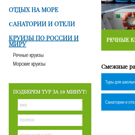
ОТДЫХ НА МОРЕ
CАНАТОРИИ И ОТЕЛИ
КРУИЗЫ ПО РОССИИ И
РЕЧНЫЕ 
МИРУ
Речные круизы
Морские круизы
Смежные ра
Туры для школьн
ПОДБЕРЕМ ТУР ЗА 10 МИНУТ!
Cанатории и оте
*
*