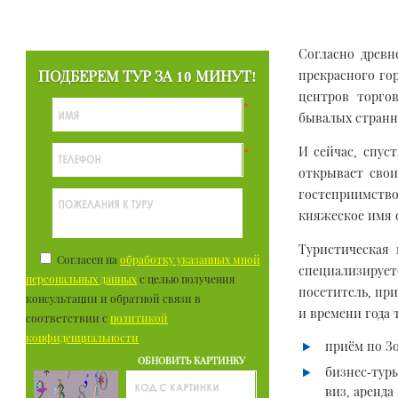
Согласно древн
ПОДБЕРЕМ ТУР ЗА 10 МИНУТ!
прекрасного гор
центров торго
*
бывалых странн
И сейчас, спус
*
открывает свои
гостеприимств
княжеское имя 
Туристическая
Согласен на
обработку указанных мной
специализируе
персональных данных
с целью получения
посетитель, пр
консультации и обратной связи в
и времени года 
соответствии с
политикой
конфиденциальности
приём по З
ОБНОВИТЬ КАРТИНКУ
бизнес-тур
виз, аренда