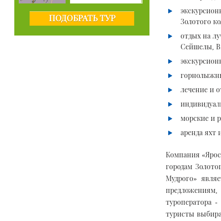
экскурсионн
ПОДОБРАТЬ ТУР
Золотого ко
отдых на лу
Сейшелы, В
экскурсион
горнолыжн
лечение и 
индивидуал
морские и 
аренда яхт 
Компания «Ярос
городам Золото
Мудрого» явля
предложениям, 
туроператора -
туристы выбира