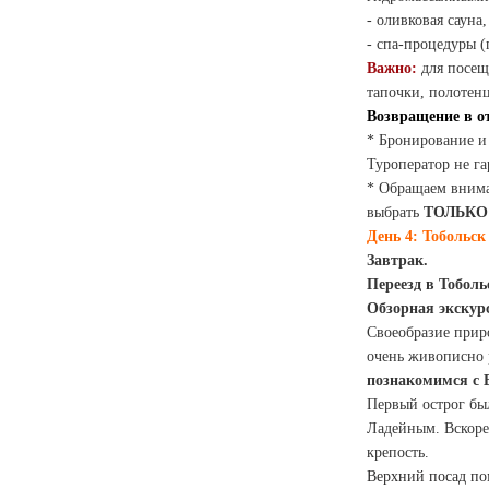
- оливковая сауна
- спа-процедуры (
Важно:
для посещ
тапочки, полотенц
Возвращение в от
* Бронирование и 
Туроператор не га
* Обращаем внима
выбрать
ТОЛЬКО
День 4: Тобольс
Завтрак.
Переезд в Тобол
Обзорная экскур
Своеобразие прир
очень живописно 
познакомимся с 
Первый острог был
Ладейным. Вскоре
крепость.
Верхний посад по