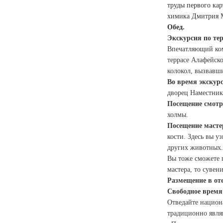
труды первого ка
химика Дмитрия Ме
Обед.
Экскурсия по те
Впечатляющий ком
террасе Алафейск
колокол, вызвавш
Во время экскур
дворец Наместник
Посещение смот
холмы.
Посещение маст
кости. Здесь вы у
других животных.
Вы тоже сможете 
мастера, то сувен
Размещение в оте
Свободное врем
Отведайте национ
традиционно явля