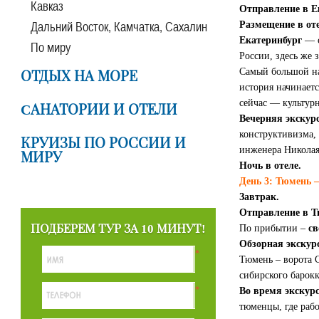
Кавказ
Отправление в Е
Дальний Восток, Камчатка, Сахалин
Размещение в оте
Екатеринбург
— с
По миру
России, здесь же
Самый большой на
ОТДЫХ НА МОРЕ
история начинает
сейчас — культур
CАНАТОРИИ И ОТЕЛИ
Вечерняя экскур
конструктивизма,
КРУИЗЫ ПО РОССИИ И
инженера Николая 
МИРУ
Ночь в отеле.
День 3: Тюмень 
Завтрак.
Отправление в 
ПОДБЕРЕМ ТУР ЗА 10 МИНУТ!
По прибытии –
св
Обзорная экскурс
*
Тюмень – ворота 
сибирского барок
*
Во время экскур
тюменцы, где раб