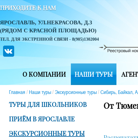
ПРИХОДИТЕ К НАМ
ЯРОСЛАВЛЬ, УЛ.НЕКРАСОВА, Д.3
(РЯДОМ С КРАСНОЙ ПЛОЩАДЬЮ)
ТЕЛ. ДЛЯ ЭКСТРЕННОЙ СВЯЗИ - 8(905)1302004
О КОМПАНИИ
НАШИ ТУРЫ
АГЕН
Главная
/
Наши туры
/
Экскурсионные туры
/
Сибирь, Байкал, 
ТУРЫ ДЛЯ ШКОЛЬНИКОВ
От Тюмен
ПРИЁМ В ЯРОСЛАВЛЕ
ЭКСКУРСИОННЫЕ ТУРЫ
Распечатат