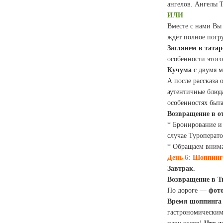
ангелов. Ангелы 
ИЛИ
Вместе с нами Вы
ждёт полное погру
Заглянем в татар
особенности этог
Кучума
с двумя м
А после рассказа
аутентичные блюд
особенностях быта
Возвращение в от
* Бронирование и 
случае Туроперато
* Обращаем внима
День 6: Шоппинг
Завтрак.
Возвращение в 
По дороге
—
фото
Время шоппинга
гастрономическим