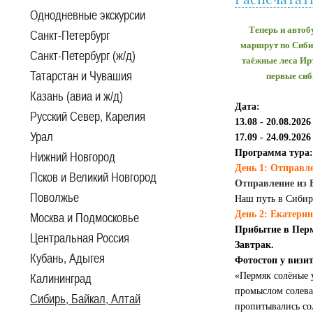
Однодневные экскурсии
Теперь и автоб
Санкт-Петербург
маршрут по Сиби
Санкт-Петербург (ж/д)
таёжные леса Ир
Татарстан и Чувашия
первые сиб
Казань (авиа и ж/д)
Дата:
Русский Север, Карелия
13.08 -
20.08.2026
Урал
17.09 -
24.09.2026
Программа тура:
Нижний Новгород
День 1:
Отправл
Псков и Великий Новгород
Отправление из 
Поволжье
Наш путь в Сибир
День 2: Екатери
Москва и Подмосковье
Прибытие в Пер
Центральная Россия
Завтрак.
Кубань, Адыгея
Фотостоп у визи
«Пермяк солёные 
Калининград
промыслом солева
Сибирь, Байкал, Алтай
пропитывались со