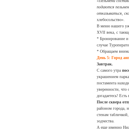
«Пельмени состав
подаются пельмен
отказываться, ско
хлебосольство».
В меню нашего уж
XVII века, с таю
* Бронирование и 
случае Туроперато
* Обращаем внима
День 5: Город ан
Завтрак.
С самого утра
пос
украшением парка,
постамента наход
уверенности, что 
догадаетесь! Есть
После сквера от
районом города, 
стенам табличкой,
зодчества.
А еще именно Ниж