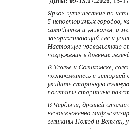
Даты: 09-13.07.2026, 13-17
Яркое путешествие по ист
5 неповторимых городов, к
самобытен и уникален, а м
завораживающий лес и удив
Настоящее удовольствие о
погружения в древние леген
В Усолье и Соликамске, сол
познакомитесь с историей 
увидите старинную соляную
посетите старинные палат
В Чердыни, древней столиц
необыкновенно мифологизи
великаны Полюд и Ветлан, 