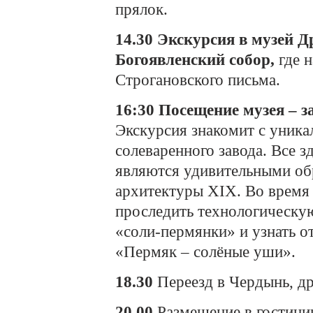
прялок.
14.30 Экскурсия
в музей Д
Богоявленский собор,
где н
Строгановского письма.
16:30
Посещение музея – з
Экскурсия знакомит с уника
солеваренного завода. Все з
являются удивительными о
архитектуры XIX. Во время
проследить технологическу
«соли-пермянки» и узнать о
«Пермяк – солёные уши».
18.30
Переезд в Чердынь, д
20.00
Размещение в гостини