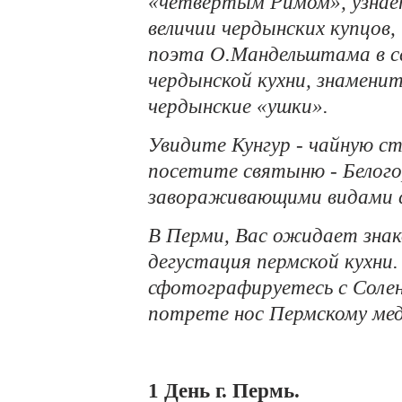
«четвертым Римом», узнает
величии чердынских купцов
поэта О.Мандельштама в с
чердынской кухни, знамени
чердынские «ушки».
Увидите Кунгур - чайную ст
посетите святыню - Белог
завораживающими видами с
В Перми, Вас ожидает знак
дегустация пермской кухни.
сфотографируетесь с Соле
потрете нос Пермскому ме
1 День г. Пермь.